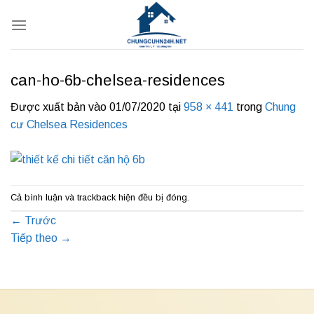
Bỏ
qua
nội
dung
can-ho-6b-chelsea-residences
Được xuất bản vào
01/07/2020
tại
958 × 441
trong
Chung
cư Chelsea Residences
Cả bình luận và trackback hiện đều bị đóng.
←
Trước
Tiếp theo
→