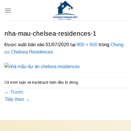
Bỏ
qua
nội
dung
nha-mau-chelsea-residences-1
Được xuất bản vào
01/07/2020
tại
800 × 600
trong
Chung
cư Chelsea Residences
Cả bình luận và trackback hiện đều bị đóng.
←
Trước
Tiếp theo
→