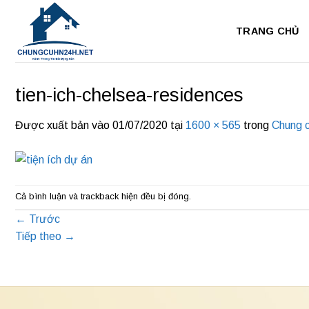
Bỏ
qua
TRANG CHỦ
nội
dung
tien-ich-chelsea-residences
Được xuất bản vào
01/07/2020
tại
1600 × 565
trong
Chung 
Cả bình luận và trackback hiện đều bị đóng.
←
Trước
Tiếp theo
→