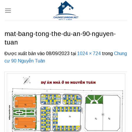
Bỏ
qua
nội
dung
mat-bang-tong-the-du-an-90-nguyen-
tuan
Được xuất bản vào
08/09/2023
tại
1024 × 724
trong
Chung
cư 90 Nguyễn Tuân