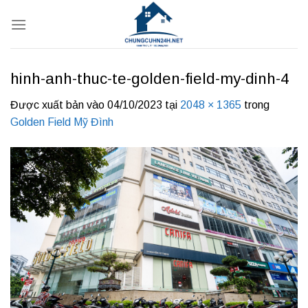
Bỏ
qua
nội
dung
hinh-anh-thuc-te-golden-field-my-dinh-4
Được xuất bản vào
04/10/2023
tại
2048 × 1365
trong
Golden Field Mỹ Đình