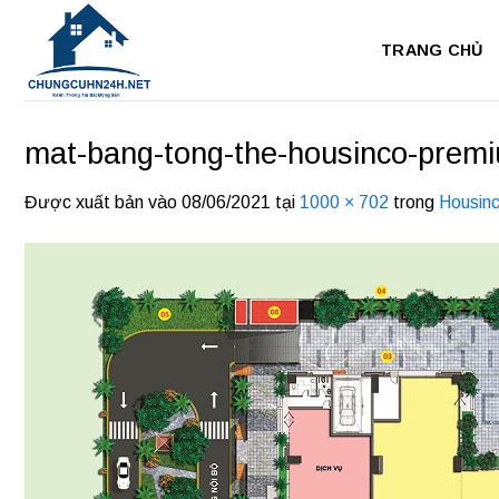
Bỏ
qua
TRANG CHỦ
nội
dung
mat-bang-tong-the-housinco-prem
Được xuất bản vào
08/06/2021
tại
1000 × 702
trong
Housin