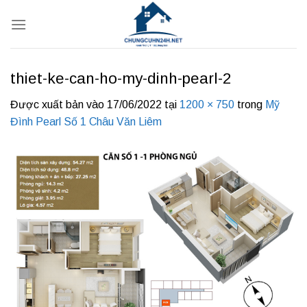
Bỏ
qua
nội
dung
thiet-ke-can-ho-my-dinh-pearl-2
Được xuất bản vào
17/06/2022
tại
1200 × 750
trong
Mỹ
Đình Pearl Số 1 Châu Văn Liêm