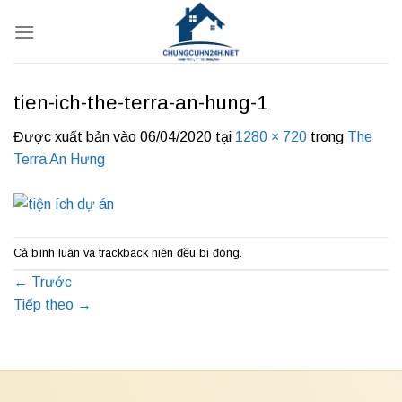
Bỏ
qua
nội
dung
tien-ich-the-terra-an-hung-1
Được xuất bản vào
06/04/2020
tại
1280 × 720
trong
The
Terra An Hưng
Cả bình luận và trackback hiện đều bị đóng.
←
Trước
Tiếp theo
→