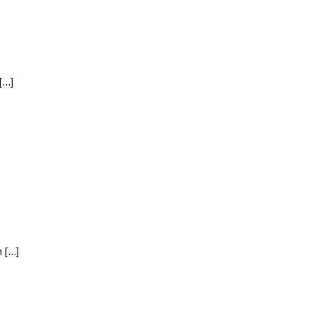
..]
...]