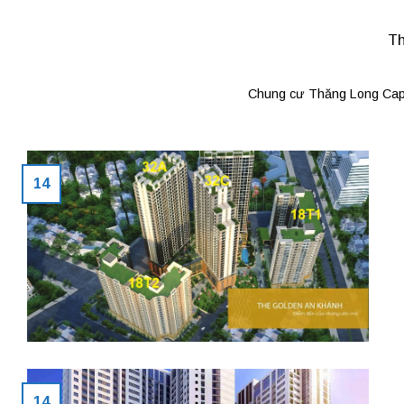
Th
Chung cư Thăng Long Capita
14
14