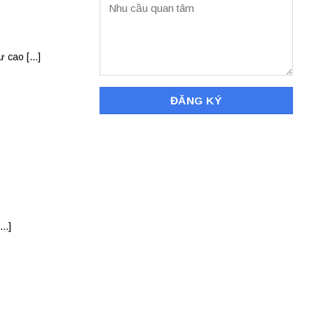
cao [...]
..]