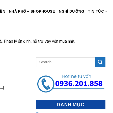
NỀN
NHÀ PHỐ – SHOPHOUSE
NGHỈ DƯỠNG
TIN TỨC
 Pháp lý ổn định, hỗ trợ vay vốn mua nhà.
..]
DANH MỤC