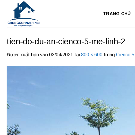
Bỏ
qua
TRANG CHỦ
nội
dung
tien-do-du-an-cienco-5-me-linh-2
Được xuất bản vào
03/04/2021
tại
800 × 600
trong
Cienco 5