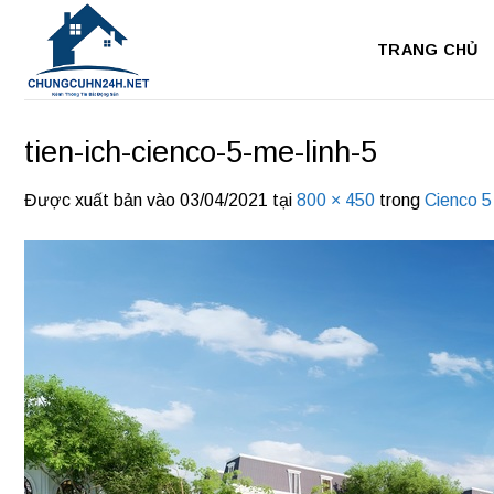
Bỏ
qua
TRANG CHỦ
nội
dung
tien-ich-cienco-5-me-linh-5
Được xuất bản vào
03/04/2021
tại
800 × 450
trong
Cienco 5