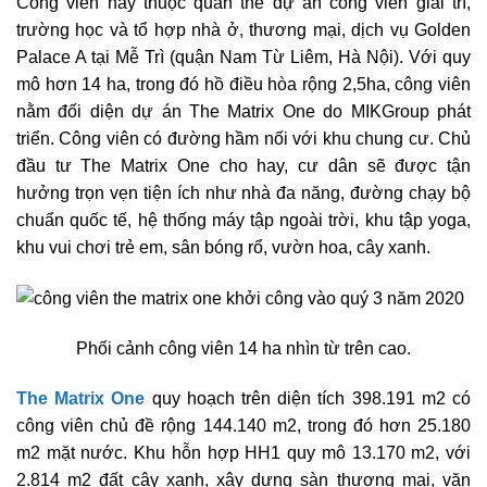
Công viên này thuộc quần thể dự án công viên giải trí,
trường học và tổ hợp nhà ở, thương mại, dịch vụ Golden
Palace A tại Mễ Trì (quận Nam Từ Liêm, Hà Nội). Với quy
mô hơn 14 ha, trong đó hồ điều hòa rộng 2,5ha, công viên
nằm đối diện dự án The Matrix One do MIKGroup phát
triển. Công viên có đường hầm nối với khu chung cư. Chủ
đầu tư The Matrix One cho hay, cư dân sẽ được tận
hưởng trọn vẹn tiện ích như nhà đa năng, đường chạy bộ
chuẩn quốc tế, hệ thống máy tập ngoài trời, khu tập yoga,
khu vui chơi trẻ em, sân bóng rổ, vườn hoa, cây xanh.
Phối cảnh công viên 14 ha nhìn từ trên cao.
The Matrix One
quy hoạch trên diện tích 398.191 m2 có
công viên chủ đề rộng 144.140 m2, trong đó hơn 25.180
m2 mặt nước. Khu hỗn hợp HH1 quy mô 13.170 m2, với
2.814 m2 đất cây xanh, xây dựng sàn thương mại, văn