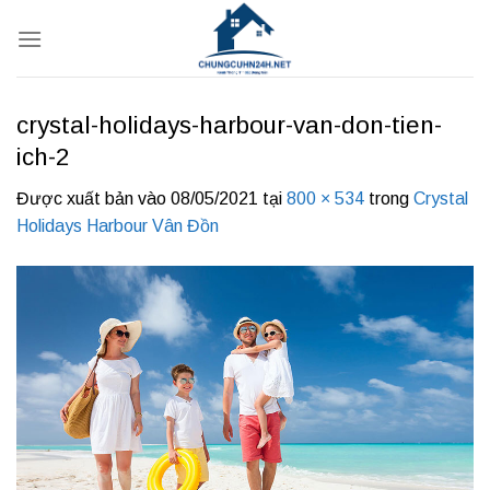
Bỏ
qua
nội
dung
crystal-holidays-harbour-van-don-tien-
ich-2
Được xuất bản vào
08/05/2021
tại
800 × 534
trong
Crystal
Holidays Harbour Vân Đồn