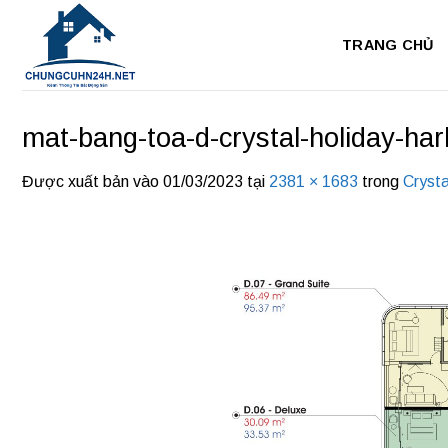
Bỏ
qua
TRANG CHỦ
nội
dung
mat-bang-toa-d-crystal-holiday-ha
Được xuất bản vào
01/03/2023
tại
2381 × 1683
trong
Crysta