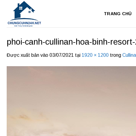
Bỏ
qua
TRANG CHỦ
nội
dung
phoi-canh-cullinan-hoa-binh-resort-
Được xuất bản vào
03/07/2021
tại
1920 × 1200
trong
Cullin