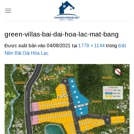
Bỏ
qua
nội
dung
green-villas-bai-dai-hoa-lac-mat-bang
Được xuất bản vào
04/08/2021
tại
1778 × 1144
trong
Đất
Nền Bãi Dài Hòa Lạc