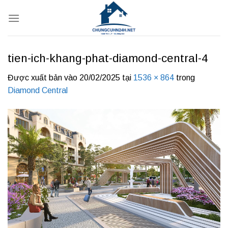
Bỏ
qua
nội
dung
tien-ich-khang-phat-diamond-central-4
Được xuất bản vào
20/02/2025
tại
1536 × 864
trong
Diamond Central