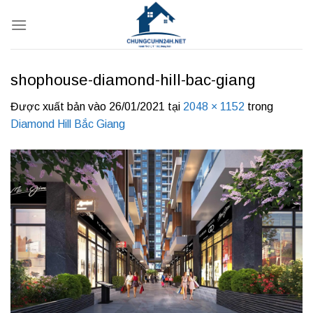
Bỏ
qua
nội
dung
shophouse-diamond-hill-bac-giang
Được xuất bản vào
26/01/2021
tại
2048 × 1152
trong
Diamond Hill Bắc Giang