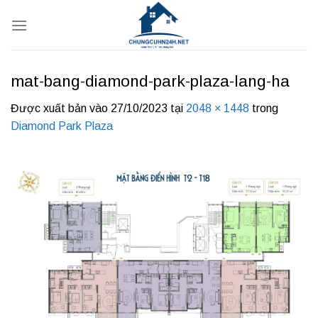
Bỏ
qua
nội
dung
mat-bang-diamond-park-plaza-lang-ha
Được xuất bản vào
27/10/2023
tại
2048 × 1448
trong
Diamond Park Plaza