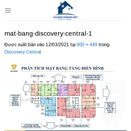
Bỏ
qua
nội
dung
mat-bang-discovery-central-1
Được xuất bản vào
12/03/2021
tại
800 × 449
trong
Discovery Central