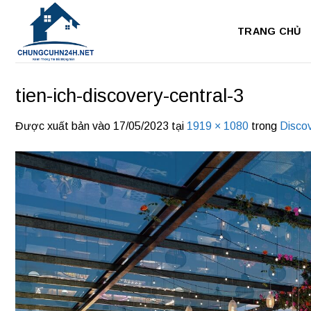
Bỏ
qua
TRANG CHỦ
nội
dung
tien-ich-discovery-central-3
Được xuất bản vào
17/05/2023
tại
1919 × 1080
trong
Discov