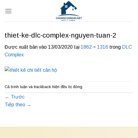
Bỏ
qua
nội
dung
thiet-ke-dlc-complex-nguyen-tuan-2
Được xuất bản vào
13/03/2020
tại
1862 × 1316
trong
DLC
Complex
Cả bình luận và trackback hiện đều bị đóng.
←
Trước
Tiếp theo
→