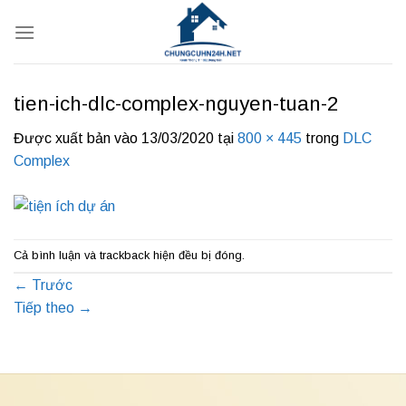
Bỏ
qua
nội
dung
tien-ich-dlc-complex-nguyen-tuan-2
Được xuất bản vào
13/03/2020
tại
800 × 445
trong
DLC
Complex
Cả bình luận và trackback hiện đều bị đóng.
←
Trước
Tiếp theo
→