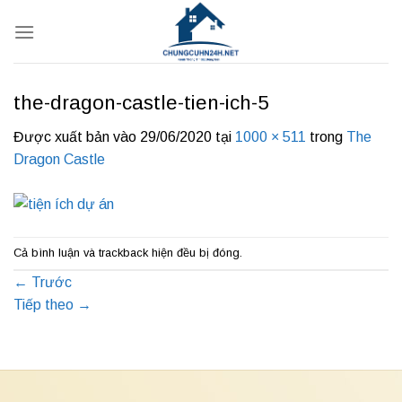
Bỏ
qua
nội
dung
the-dragon-castle-tien-ich-5
Được xuất bản vào
29/06/2020
tại
1000 × 511
trong
The
Dragon Castle
Cả bình luận và trackback hiện đều bị đóng.
←
Trước
Tiếp theo
→