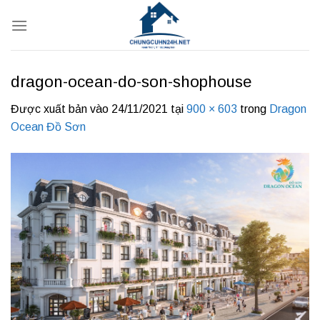
Bỏ
qua
nội
dung
dragon-ocean-do-son-shophouse
Được xuất bản vào
24/11/2021
tại
900 × 603
trong
Dragon
Ocean Đồ Sơn