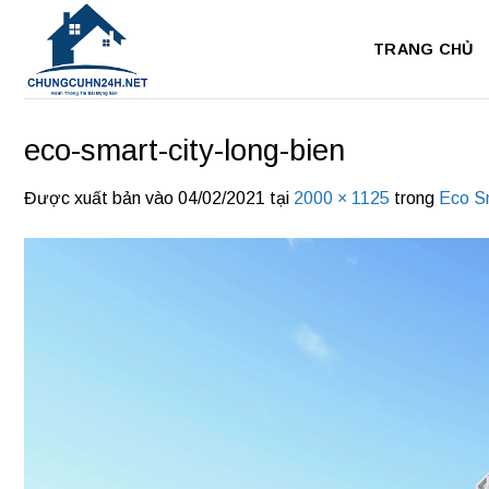
Bỏ
qua
TRANG CHỦ
nội
dung
eco-smart-city-long-bien
Được xuất bản vào
04/02/2021
tại
2000 × 1125
trong
Eco Sm