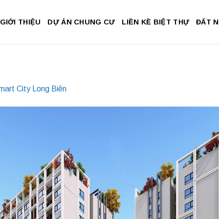
GIỚI THIỆU
DỰ ÁN CHUNG CƯ
LIỀN KỀ BIỆT THỰ
ĐẤT 
art City Long Biên