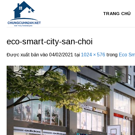
Bỏ
qua
TRANG CHỦ
nội
dung
eco-smart-city-san-choi
Được xuất bản vào
04/02/2021
tại
1024 × 576
trong
Eco Sma