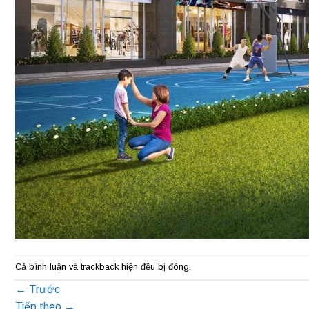
Cả bình luận và trackback hiện đều bị đóng.
←
Trước
Tiếp theo
→