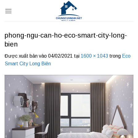
Bỏ
qua
nội
dung
phong-ngu-can-ho-eco-smart-city-long-
bien
Được xuất bản vào
04/02/2021
tại
1600 × 1043
trong
Eco
Smart City Long Biên