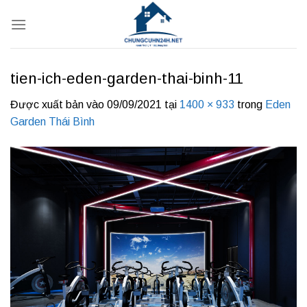
Bỏ
qua
nội
dung
tien-ich-eden-garden-thai-binh-11
Được xuất bản vào
09/09/2021
tại
1400 × 933
trong
Eden
Garden Thái Bình