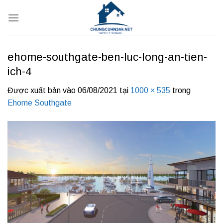
Bỏ
qua
nội
dung
ehome-southgate-ben-luc-long-an-tien-
ich-4
Được xuất bản vào
06/08/2021
tại
1000 × 535
trong
Ehome Southgate