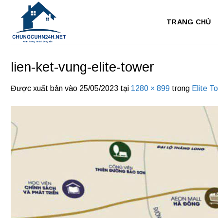
Bỏ
qua
TRANG CHỦ
nội
dung
lien-ket-vung-elite-tower
Được xuất bản vào
25/05/2023
tại
1280 × 899
trong
Elite T