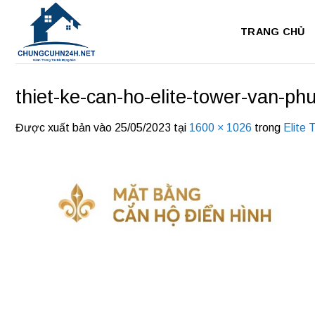
Bỏ
qua
TRANG CHỦ
nội
dung
thiet-ke-can-ho-elite-tower-van-ph
Được xuất bản vào
25/05/2023
tại
1600 × 1026
trong
Elite 