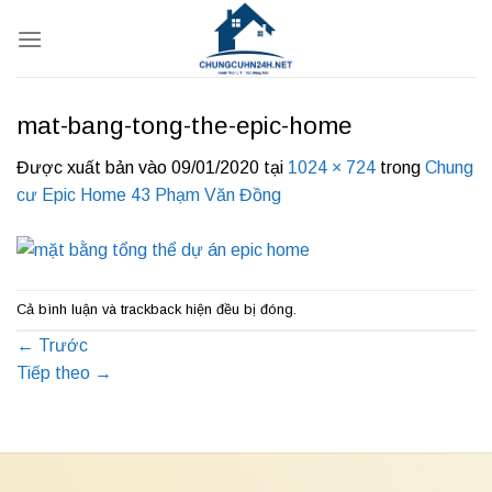
Bỏ
qua
nội
dung
mat-bang-tong-the-epic-home
Được xuất bản vào
09/01/2020
tại
1024 × 724
trong
Chung
cư Epic Home 43 Phạm Văn Đồng
Cả bình luận và trackback hiện đều bị đóng.
←
Trước
Tiếp theo
→