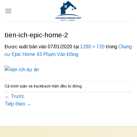
Bỏ
qua
nội
dung
tien-ich-epic-home-2
Được xuất bản vào
07/01/2020
tại
1280 × 720
trong
Chung
cư Epic Home 43 Phạm Văn Đồng
Cả bình luận và trackback hiện đều bị đóng.
←
Trước
Tiếp theo
→