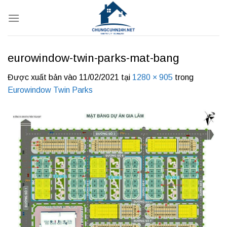
Bỏ
qua
nội
dung
eurowindow-twin-parks-mat-bang
Được xuất bản vào
11/02/2021
tại
1280 × 905
trong
Eurowindow Twin Parks