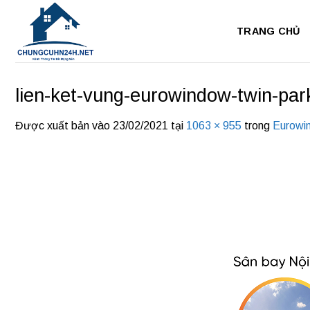
Bỏ
qua
TRANG CHỦ
nội
dung
lien-ket-vung-eurowindow-twin-par
Được xuất bản vào
23/02/2021
tại
1063 × 955
trong
Eurowi