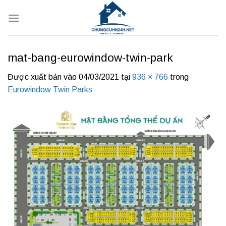
Bỏ
qua
nội
dung
mat-bang-eurowindow-twin-park
Được xuất bản vào
04/03/2021
tại
936 × 766
trong
Eurowindow Twin Parks