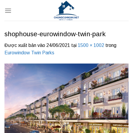
Bỏ
qua
nội
dung
shophouse-eurowindow-twin-park
Được xuất bản vào
24/06/2021
tại
1500 × 1002
trong
Eurowindow Twin Parks