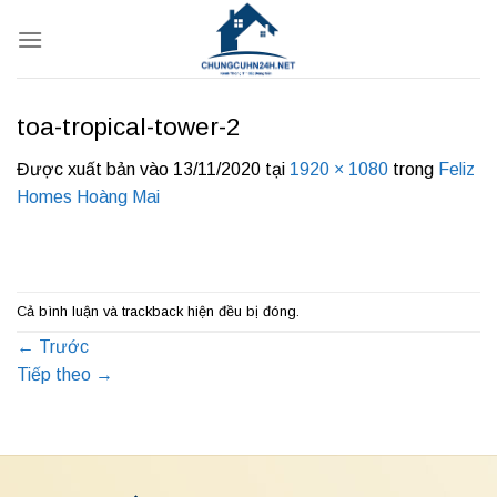
Bỏ
qua
nội
dung
toa-tropical-tower-2
Được xuất bản vào
13/11/2020
tại
1920 × 1080
trong
Feliz
Homes Hoàng Mai
Cả bình luận và trackback hiện đều bị đóng.
←
Trước
Tiếp theo
→