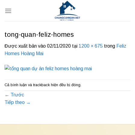
Bỏ
qua
nội
dung
tong-quan-feliz-homes
Được xuất bản vào
02/11/2020
tại
1200 × 675
trong
Feliz
Homes Hoàng Mai
Cả bình luận và trackback hiện đều bị đóng.
←
Trước
Tiếp theo
→