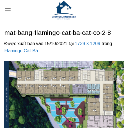
Bỏ
qua
nội
dung
mat-bang-flamingo-cat-ba-cat-co-2-8
Được xuất bản vào
15/10/2021
tại
1739 × 1209
trong
Flamingo Cát Bà