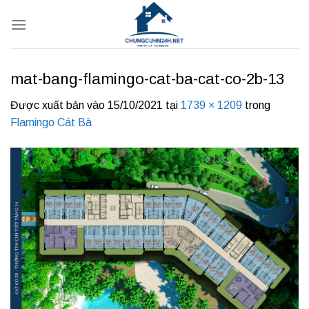
Bỏ
qua
nội
dung
mat-bang-flamingo-cat-ba-cat-co-2b-13
Được xuất bản vào
15/10/2021
tại
1739 × 1209
trong
Flamingo Cát Bà