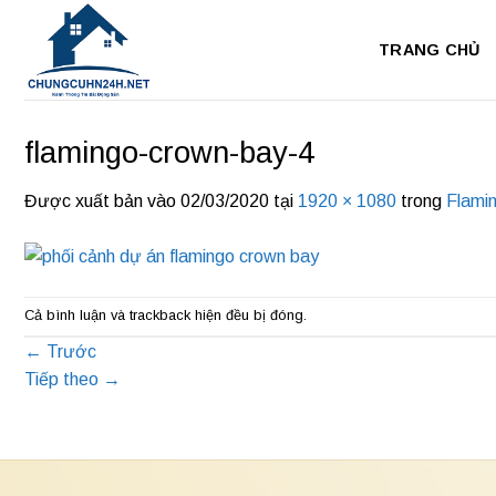
Bỏ
qua
TRANG CHỦ
nội
dung
flamingo-crown-bay-4
Được xuất bản vào
02/03/2020
tại
1920 × 1080
trong
Flami
Cả bình luận và trackback hiện đều bị đóng.
←
Trước
Tiếp theo
→