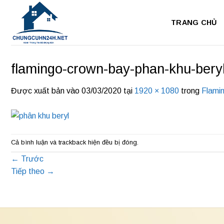
Bỏ
qua
TRANG CHỦ
nội
dung
flamingo-crown-bay-phan-khu-bery
Được xuất bản vào
03/03/2020
tại
1920 × 1080
trong
Flami
Cả bình luận và trackback hiện đều bị đóng.
←
Trước
Tiếp theo
→