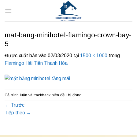
Bỏ
qua
nội
dung
mat-bang-minihotel-flamingo-crown-bay-
5
Được xuất bản vào
02/03/2020
tại
1500 × 1060
trong
Flamingo Hải Tiến Thanh Hóa
Cả bình luận và trackback hiện đều bị đóng.
←
Trước
Tiếp theo
→