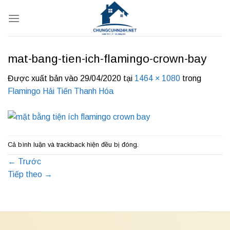
Bỏ
qua
nội
dung
mat-bang-tien-ich-flamingo-crown-bay
Được xuất bản vào
29/04/2020
tại
1464 × 1080
trong
Flamingo Hải Tiến Thanh Hóa
Cả bình luận và trackback hiện đều bị đóng.
←
Trước
Tiếp theo
→