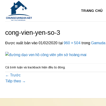
Bỏ
qua
TRANG CHỦ
nội
dung
cong-vien-yen-so-3
Được xuất bản vào
01/02/2020
tại
960 × 504
trong
Gamuda 
Cả bình luận và trackback hiện đều bị đóng.
←
Trước
Tiếp theo
→