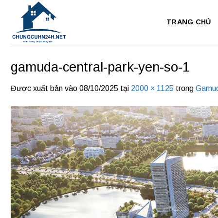
Bỏ
qua
TRANG CHỦ
nội
dung
gamuda-central-park-yen-so-1
Được xuất bản vào
08/10/2025
tại
2000 × 1125
trong
Gamud