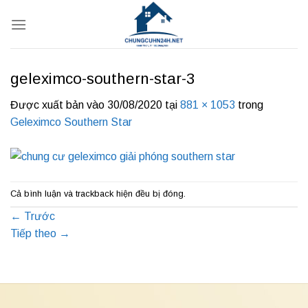
Bỏ
qua
nội
dung
geleximco-southern-star-3
Được xuất bản vào
30/08/2020
tại
881 × 1053
trong
Geleximco Southern Star
Cả bình luận và trackback hiện đều bị đóng.
←
Trước
Tiếp theo
→