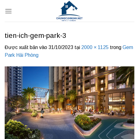
Bỏ
qua
nội
dung
tien-ich-gem-park-3
Được xuất bản vào
31/10/2023
tại
2000 × 1125
trong
Gem
Park Hải Phòng